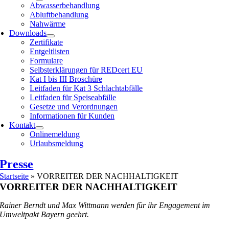
Abwasserbehandlung
Abluftbehandlung
Nahwärme
Downloads
Zertifikate
Entgeltlisten
Formulare
Selbsterklärungen für REDcert EU
Kat I bis III Broschüre
Leitfaden für Kat 3 Schlachtabfälle
Leitfaden für Speiseabfälle
Gesetze und Verordnungen
Informationen für Kunden
Kontakt
Onlinemeldung
Urlaubsmeldung
Presse
Startseite
»
VORREITER DER NACHHALTIGKEIT
VORREITER DER NACHHALTIGKEIT
Rainer Berndt und Max Wittmann werden für ihr Engagement im
Umweltpakt Bayern geehrt.