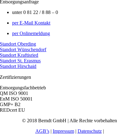
Entsorgungsanfrage
unter 0 81 22 / 8 88 – 0
per E-Mail Kontakt
per Onlinemeldung
Standort Oberding
Standort Wünschendorf
Standort Kraftisried
Standort St. Erasmus
Standort Hirschaid
Zertifizierungen
Entsorgungsfachbetrieb
QM ISO 9001
EnM ISO 50001
GMP+ B2
REDcert EU
© 2018 Berndt GmbH | Alle Rechte vorbehalten
AGB’s
|
Impressum
|
Datenschutz
|