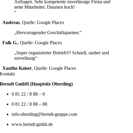
Anfragen. Sehr kompetente zuverlässige Firma und
nette Mitarbeiter. Daumen hoch!
“
Andreas
,
Quelle: Google Places
„Hervorragender Geschäftspartner.“
Falk G.
,
Quelle: Google Places
„Super organisierter Betrieb!!! Schnell, sauber und
zuverlässig“
Xantho Kaiser
,
Quelle: Google Places
Kontakt
Berndt GmbH (Hauptsitz Oberding)
0 81 22 / 8 88 – 0
0 81 22 / 8 88 – 88
info-oberding@berndt-gruppe.com
www.berndt-gmbh.de