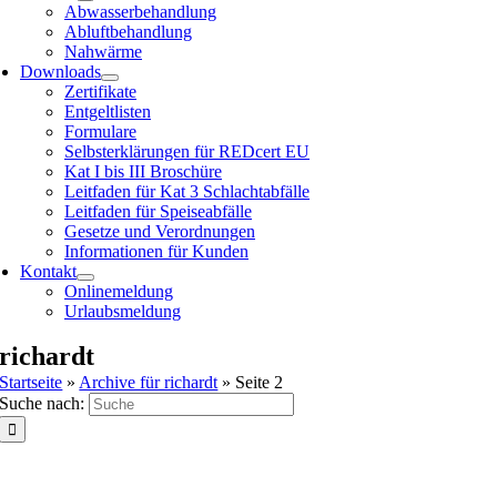
Abwasserbehandlung
Abluftbehandlung
Nahwärme
Downloads
Zertifikate
Entgeltlisten
Formulare
Selbsterklärungen für REDcert EU
Kat I bis III Broschüre
Leitfaden für Kat 3 Schlachtabfälle
Leitfaden für Speiseabfälle
Gesetze und Verordnungen
Informationen für Kunden
Kontakt
Onlinemeldung
Urlaubsmeldung
richardt
Startseite
»
Archive für richardt
»
Seite 2
Suche nach: