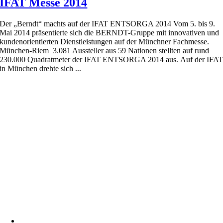
IFAT Messe 2014
Der „Berndt“ machts auf der IFAT ENTSORGA 2014 Vom 5. bis 9.
Mai 2014 präsentierte sich die BERNDT-Gruppe mit innovativen und
kundenorientierten Dienstleistungen auf der Münchner Fachmesse.
München-Riem 3.081 Aussteller aus 59 Nationen stellten auf rund
230.000 Quadratmeter der IFAT ENTSORGA 2014 aus. Auf der IFA
in München drehte sich ...