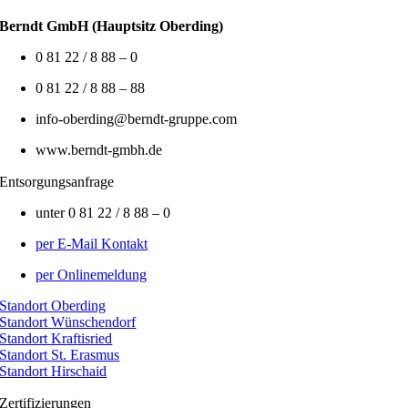
Berndt GmbH (Hauptsitz Oberding)
0 81 22 / 8 88 – 0
0 81 22 / 8 88 – 88
info-oberding@berndt-gruppe.com
www.berndt-gmbh.de
Entsorgungsanfrage
unter 0 81 22 / 8 88 – 0
per E-Mail Kontakt
per Onlinemeldung
Standort Oberding
Standort Wünschendorf
Standort Kraftisried
Standort St. Erasmus
Standort Hirschaid
Zertifizierungen