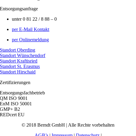
Entsorgungsanfrage
unter 0 81 22 / 8 88 – 0
per E-Mail Kontakt
per Onlinemeldung
Standort Oberding
Standort Wünschendorf
Standort Kraftisried
Standort St. Erasmus
Standort Hirschaid
Zertifizierungen
Entsorgungsfachbetrieb
QM ISO 9001
EnM ISO 50001
GMP+ B2
REDcert EU
© 2018 Berndt GmbH | Alle Rechte vorbehalten
AGB’s
|
Impressum
|
Datenschutz
|