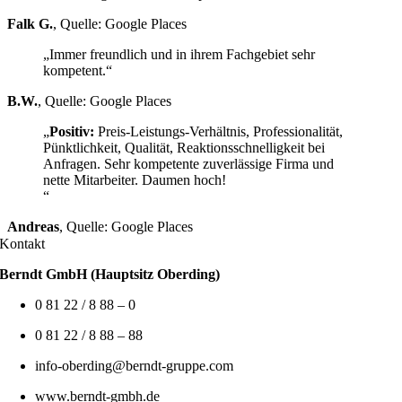
Falk G.
,
Quelle: Google Places
„Immer freundlich und in ihrem Fachgebiet sehr
kompetent.“
B.W.
,
Quelle: Google Places
„
Positiv:
Preis-Leistungs-Verhältnis, Professionalität,
Pünktlichkeit, Qualität, Reaktionsschnelligkeit bei
Anfragen. Sehr kompetente zuverlässige Firma und
nette Mitarbeiter. Daumen hoch!
“
Andreas
,
Quelle: Google Places
Kontakt
Berndt GmbH (Hauptsitz Oberding)
0 81 22 / 8 88 – 0
0 81 22 / 8 88 – 88
info-oberding@berndt-gruppe.com
www.berndt-gmbh.de