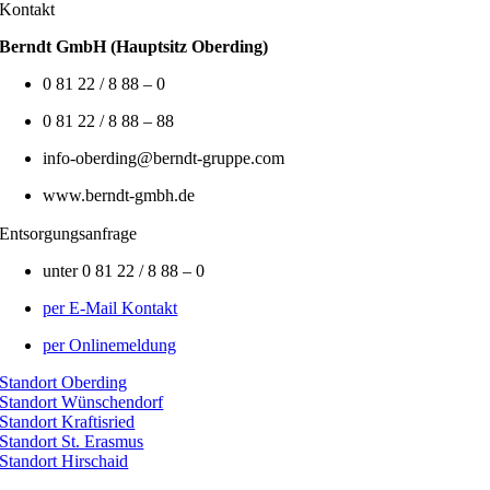
Kontakt
Berndt GmbH (Hauptsitz Oberding)
0 81 22 / 8 88 – 0
0 81 22 / 8 88 – 88
info-oberding@berndt-gruppe.com
www.berndt-gmbh.de
Entsorgungsanfrage
unter 0 81 22 / 8 88 – 0
per E-Mail Kontakt
per Onlinemeldung
Standort Oberding
Standort Wünschendorf
Standort Kraftisried
Standort St. Erasmus
Standort Hirschaid