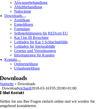
Abwasserbehandlung
Abluftbehandlung
Nahwärme
Downloads
Zertifikate
Entgeltlisten
Formulare
Selbsterklärungen für REDcert EU
Kat I bis III Broschüre
Leitfaden für Kat 3 Schlachtabfälle
Leitfaden für Speiseabfälle
Gesetze und Verordnungen
Informationen für Kunden
Kontakt
Onlinemeldung
Urlaubsmeldung
Downloads
Startseite
»
Downloads
Downloads
richardt
2018-03-16T05:20:00+01:00
E-Mail Kontakt
Stellen Sie uns Ihre Fragen einfach online und wir werden Sie
umgehend kontaktieren.