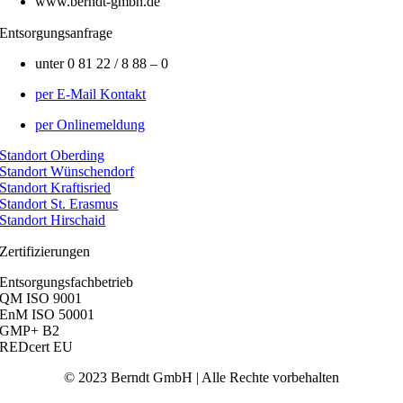
www.berndt-gmbh.de
Entsorgungsanfrage
unter 0 81 22 / 8 88 – 0
per E-Mail Kontakt
per Onlinemeldung
Standort Oberding
Standort Wünschendorf
Standort Kraftisried
Standort St. Erasmus
Standort Hirschaid
Zertifizierungen
Entsorgungsfachbetrieb
QM ISO 9001
EnM ISO 50001
GMP+ B2
REDcert EU
© 2023 Berndt GmbH | Alle Rechte vorbehalten