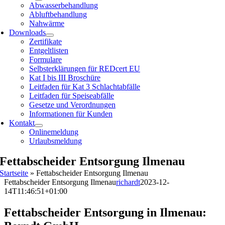
Abwasserbehandlung
Abluftbehandlung
Nahwärme
Downloads
Zertifikate
Entgeltlisten
Formulare
Selbsterklärungen für REDcert EU
Kat I bis III Broschüre
Leitfaden für Kat 3 Schlachtabfälle
Leitfaden für Speiseabfälle
Gesetze und Verordnungen
Informationen für Kunden
Kontakt
Onlinemeldung
Urlaubsmeldung
Fettabscheider Entsorgung Ilmenau
Startseite
»
Fettabscheider Entsorgung Ilmenau
Fettabscheider Entsorgung Ilmenau
richardt
2023-12-
14T11:46:51+01:00
Fettabscheider Entsorgung in Ilmenau: