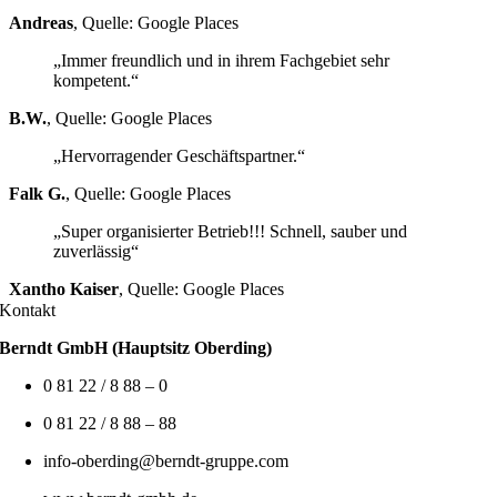
Andreas
,
Quelle: Google Places
„Immer freundlich und in ihrem Fachgebiet sehr
kompetent.“
B.W.
,
Quelle: Google Places
„Hervorragender Geschäftspartner.“
Falk G.
,
Quelle: Google Places
„Super organisierter Betrieb!!! Schnell, sauber und
zuverlässig“
Xantho Kaiser
,
Quelle: Google Places
Kontakt
Berndt GmbH (Hauptsitz Oberding)
0 81 22 / 8 88 – 0
0 81 22 / 8 88 – 88
info-oberding@berndt-gruppe.com