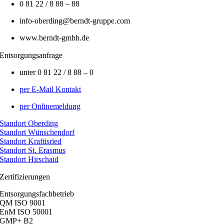
0 81 22 / 8 88 – 88
info-oberding@berndt-gruppe.com
www.berndt-gmbh.de
Entsorgungsanfrage
unter 0 81 22 / 8 88 – 0
per E-Mail Kontakt
per Onlinemeldung
Standort Oberding
Standort Wünschendorf
Standort Kraftisried
Standort St. Erasmus
Standort Hirschaid
Zertifizierungen
Entsorgungsfachbetrieb
QM ISO 9001
EnM ISO 50001
GMP+ B2