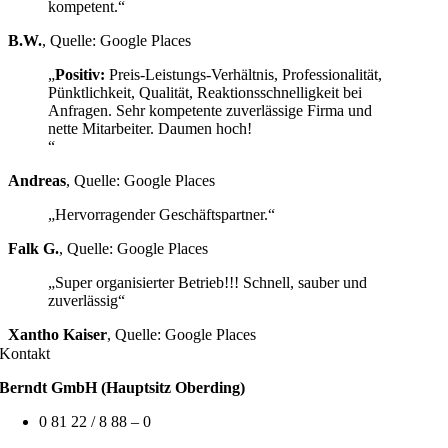
kompetent.“
B.W.
,
Quelle: Google Places
„
Positiv:
Preis-Leistungs-Verhältnis, Professionalität,
Pünktlichkeit, Qualität, Reaktionsschnelligkeit bei
Anfragen. Sehr kompetente zuverlässige Firma und
nette Mitarbeiter. Daumen hoch!
“
Andreas
,
Quelle: Google Places
„Hervorragender Geschäftspartner.“
Falk G.
,
Quelle: Google Places
„Super organisierter Betrieb!!! Schnell, sauber und
zuverlässig“
Xantho Kaiser
,
Quelle: Google Places
Kontakt
Berndt GmbH (Hauptsitz Oberding)
0 81 22 / 8 88 – 0