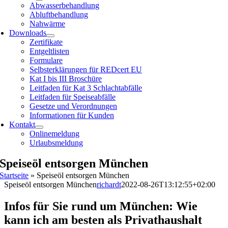
Abwasserbehandlung
Abluftbehandlung
Nahwärme
Downloads
Zertifikate
Entgeltlisten
Formulare
Selbsterklärungen für REDcert EU
Kat I bis III Broschüre
Leitfaden für Kat 3 Schlachtabfälle
Leitfaden für Speiseabfälle
Gesetze und Verordnungen
Informationen für Kunden
Kontakt
Onlinemeldung
Urlaubsmeldung
Speiseöl entsorgen München
Startseite
»
Speiseöl entsorgen München
Speiseöl entsorgen München
richardt
2022-08-26T13:12:55+02:00
Infos für Sie rund um München: Wie
kann ich am besten als Privathaushalt