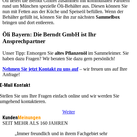
Öli liefert die Berndt GmbH zusammen mit kommunalen Partnern
rund um München spezielle Öli-Behälter aus. Diesen können Sie
nun mit Fetten aus der Küche und Speiseöl befüllen. Wenn der
Behälter gefüllt ist, können Sie ihn zur nächsten
Sammelbox
bringen und dort entleeren.
Öli Bayern: Die Berndt GmbH ist Ihr
Ansprechpartner
Unser Tipp: Entsorgen Sie
altes Pflanzenöl
im Sammeleimer. Sie
haben dazu Fragen? Wir beraten Sie dazu gern persönlich!
Nehmen Sie jetzt Kontakt zu uns auf
– wir freuen uns auf Ihre
Anfrage!
E-Mail Kontakt
Stellen Sie uns Ihre Fragen einfach online und wir werden Sie
umgehend kontaktieren.
Weiter
Kunden
Meinungen
SEIT MEHR ALS 160 JAHREN
„Immer freundlich und in ihrem Fachgebiet sehr