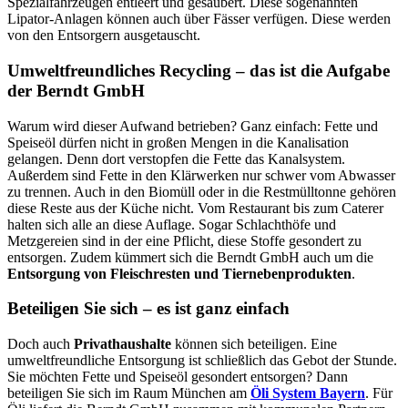
Spezialfahrzeugen entleert und gesäubert. Diese sogenannten
Lipator-Anlagen können auch über Fässer verfügen. Diese werden
von den Entsorgern ausgetauscht.
Umweltfreundliches Recycling – das ist die Aufgabe
der Berndt GmbH
Warum wird dieser Aufwand betrieben? Ganz einfach: Fette und
Speiseöl dürfen nicht in großen Mengen in die Kanalisation
gelangen. Denn dort verstopfen die Fette das Kanalsystem.
Außerdem sind Fette in den Klärwerken nur schwer vom Abwasser
zu trennen. Auch in den Biomüll oder in die Restmülltonne gehören
diese Reste aus der Küche nicht. Vom Restaurant bis zum Caterer
halten sich alle an diese Auflage. Sogar Schlachthöfe und
Metzgereien sind in der eine Pflicht, diese Stoffe gesondert zu
entsorgen. Zudem kümmert sich die Berndt GmbH auch um die
Entsorgung von Fleischresten und Tiernebenprodukten
.
Beteiligen Sie sich – es ist ganz einfach
Doch auch
Privathaushalte
können sich beteiligen. Eine
umweltfreundliche Entsorgung ist schließlich das Gebot der Stunde.
Sie möchten Fette und Speiseöl gesondert entsorgen? Dann
beteiligen Sie sich im Raum München am
Öli System Bayern
. Für